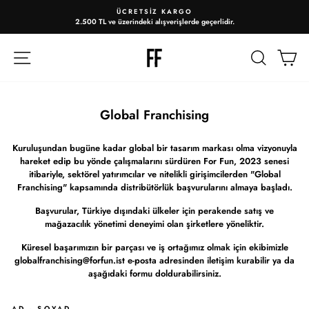
ÜCRETSIZ KARGO
2.500 TL ve üzerindeki alışverişlerde geçerlidir.
Slayt
gösterisini
duraklat
ARA
A
Global Franchising
Kuruluşundan bugüne kadar global bir tasarım markası olma vizyonuyla
hareket edip bu yönde çalışmalarını sürdüren For Fun, 2023 senesi
itibariyle, sektörel yatırımcılar ve nitelikli girişimcilerden "Global
Franchising" kapsamında distribütörlük başvurularını almaya başladı.
Başvurular, Türkiye dışındaki ülkeler için perakende satış ve
mağazacılık yönetimi deneyimi olan şirketlere yöneliktir.
Küresel başarımızın bir parçası ve iş ortağımız olmak için ekibimizle
globalfranchising@forfun.ist e-posta adresinden iletişim kurabilir ya da
aşağıdaki formu doldurabilirsiniz.
AD - SOYAD