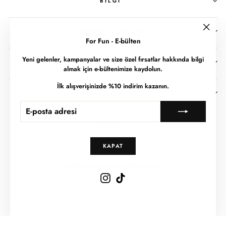
BILGI
MÜŞTERI İLIŞKILERI
""
For Fun - E-bülten
Yeni gelenler, kampanyalar ve size özel fırsatlar hakkında bilgi
KURUMSAL
almak için e-bültenimize kaydolun.
İlk alışverişinizde %10 indirim kazanın.
KATIL & KAZAN
E-
ABONE
POSTA
OL
Dil
ADRESI
Türkçe
KAPAT
© 2026 For Fun
Shopify tarafından desteklenmektedir
Instagram
TikTok