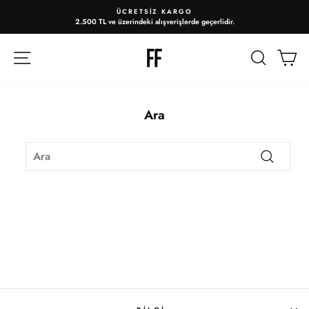
ÜCRETSIZ KARGO
2.500 TL ve üzerindeki alışverişlerde geçerlidir.
Slayt
gösterisini
duraklat
ARA
A
Ara
SEARCH
Ara