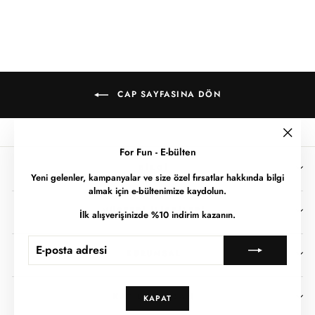
CAP SAYFASINA DÖN
""
For Fun - E-bülten
BILGI
Yeni gelenler, kampanyalar ve size özel fırsatlar hakkında bilgi
almak için e-bültenimize kaydolun.
MÜŞTERI İLIŞKILERI
İlk alışverişinizde %10 indirim kazanın.
E-
ABONE
POSTA
OL
KURUMSAL
ADRESI
KATIL & KAZAN
KAPAT