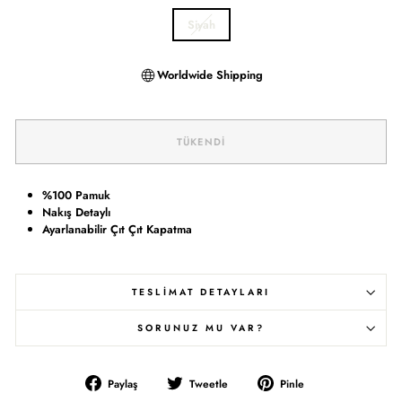
Siyah
Worldwide Shipping
TÜKENDI
%100 Pamuk
Nakış Detaylı
Ayarlanabilir Çıt Çıt Kapatma
TESLİMAT DETAYLARI
SORUNUZ MU VAR?
Facebook'ta
Twitter'da
Pinterest'te
Paylaş
Tweetle
Pinle
Paylaş
Tweetle
Pinle