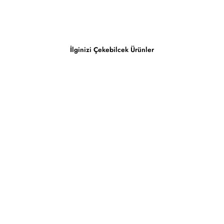
İlginizi Çekebilcek Ürünler
Tükendi
FF Feuerball / Cap
1,600.00 TL
800.00 TL
800.00 TL
tasarruf edin