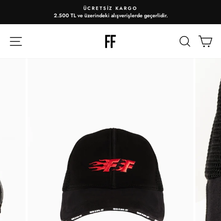
ÜCRETSIZ KARGO
2.500 TL ve üzerindeki alışverişlerde geçerlidir.
Slayt
gösterisini
duraklat
ARA
A