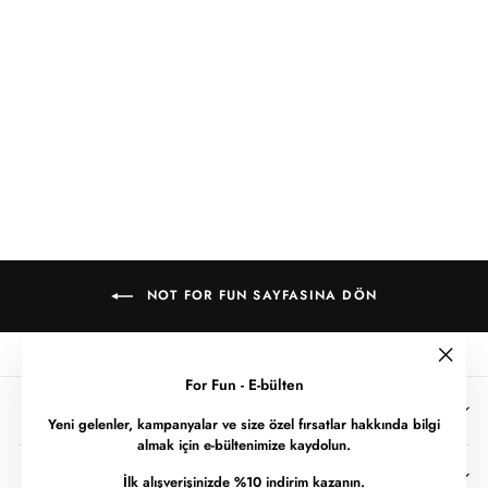
Not For Fun 008 /
Women Oversize T-
shirt
1,640.00 TL
820.00 TL
820.00 TL
tasarruf edin
NOT FOR FUN SAYFASINA DÖN
""
For Fun - E-bülten
BILGI
Yeni gelenler, kampanyalar ve size özel fırsatlar hakkında bilgi
almak için e-bültenimize kaydolun.
MÜŞTERI İLIŞKILERI
İlk alışverişinizde %10 indirim kazanın.