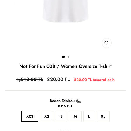
Not For Fun 008 / Women Oversize T-shirt
1,640.00 TL
820.00 TL
820.00 TL
tasarruf edin
Beden Tablosu
BEDEN
XXS
XS
S
M
L
XL