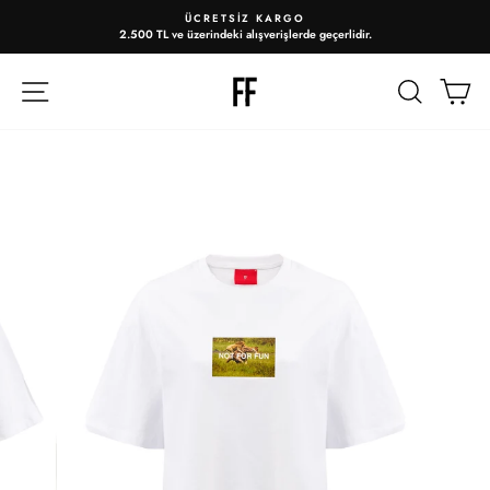
ÜCRETSIZ KARGO
2.500 TL ve üzerindeki alışverişlerde geçerlidir.
Slayt
gösterisini
duraklat
ARA
A