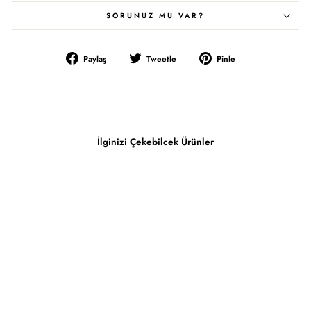
SORUNUZ MU VAR?
Facebook'ta
Twitter'da
Pinterest'te
Paylaş
Tweetle
Pinle
Paylaş
Tweetle
Pinle
İlginizi Çekebilcek Ürünler
İndirimde