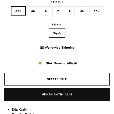
BEDEN
XXS
XS
S
M
L
XL
XXL
RENK
Siyah
Worldwide Shipping
Stok Durumu: Müsait
SEPETE EKLE
HEMEN SATIN ALIN
Düz Kesim