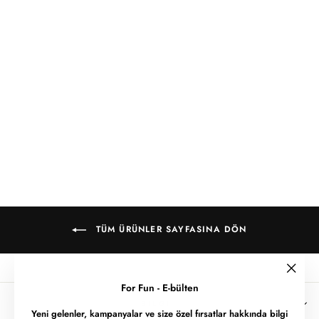
FF Essential / T-shirt
(Black logo)
1,400.00 TL
700.00 TL
700.00 TL
tasarruf edin
TÜM ÜRÜNLER SAYFASINA DÖN
""
For Fun - E-bülten
BILGI
Yeni gelenler, kampanyalar ve size özel fırsatlar hakkında bilgi