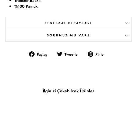
Transfer Baskılı
%100 Pamuk
TESLİMAT DETAYLARI
SORUNUZ MU VAR?
Facebook'ta
Twitter'da
Pinterest'te
Paylaş
Tweetle
Pinle
Paylaş
Tweetle
Pinle
İlginizi Çekebilcek Ürünler
İndirimde