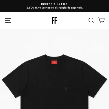
ÜCRETSIZ KARGO
2.500 TL ve üzerindeki alışverişlerde geçerlidir.
Slayt
gösterisini
duraklat
ARA
A